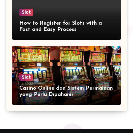
Slot
How to Register for Slots with a
Fast and Easy Process
Slot
Casino Online dan Sistem Permainan
yang Perlu Dipahami