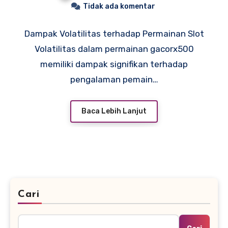
Tidak ada komentar
Dampak Volatilitas terhadap Permainan Slot
Volatilitas dalam permainan gacorx500
memiliki dampak signifikan terhadap
pengalaman pemain…
Baca Lebih Lanjut
Cari