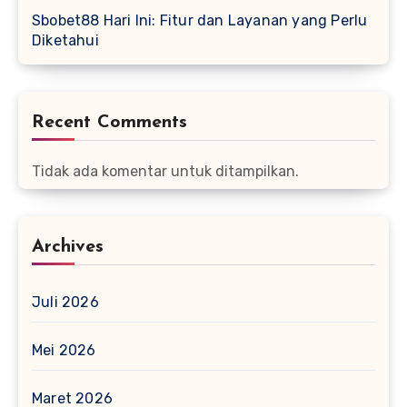
Sbobet88 Hari Ini: Fitur dan Layanan yang Perlu
Diketahui
Recent Comments
Tidak ada komentar untuk ditampilkan.
Archives
Juli 2026
Mei 2026
Maret 2026