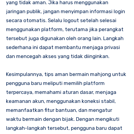
yang tidak aman. Jika harus menggunakan
jaringan publik, jangan menyimpan informasi login
secara otomatis. Selalu logout setelah selesai
menggunakan platform, terutama jika perangkat
tersebut juga digunakan oleh orang lain. Langkah
sederhana ini dapat membantu menjaga privasi
dan mencegah akses yang tidak diinginkan.
Kesimpulannya, tips aman bermain mahjong untuk
pengguna baru meliputi memilih platform
terpercaya, memahami aturan dasar, menjaga
keamanan akun, menggunakan koneksi stabil,
memanfaatkan fitur bantuan, dan mengatur
waktu bermain dengan bijak. Dengan mengikuti
langkah-langkah tersebut, pengguna baru dapat