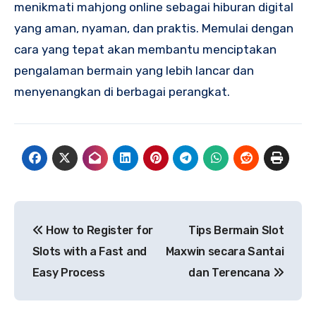
menikmati mahjong online sebagai hiburan digital
yang aman, nyaman, dan praktis. Memulai dengan
cara yang tepat akan membantu menciptakan
pengalaman bermain yang lebih lancar dan
menyenangkan di berbagai perangkat.
Navigasi
How to Register for
Tips Bermain Slot
pos
Slots with a Fast and
Maxwin secara Santai
Easy Process
dan Terencana