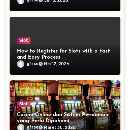
gfrse
Juli 3, 2026
Slot
How to Register for Slots with a Fast
and Easy Process
gfrse
Mei 12, 2026
Slot
Casino Online dan Sistem Permainan
yang Perlu Dipahami
gfrse
Maret 30, 2026