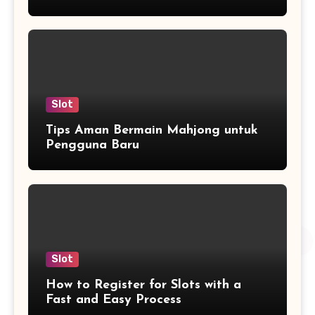
Slot
Tips Aman Bermain Mahjong untuk
Pengguna Baru
Slot
How to Register for Slots with a
Fast and Easy Process