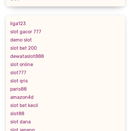
liga123
slot gacor 777
demo slot
slot bet 200
dewataslot888
slot online
slot777
slot qris
paris88
amazon4d
slot bet kecil
slot88
slot dana
slot jepang