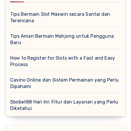
Tips Bermain Slot Maxwin secara Santai dan
Terencana
Tips Aman Bermain Mahjong untuk Pengguna
Baru
How to Register for Slots with a Fast and Easy
Process
Casino Online dan Sistem Permainan yang Perlu
Dipahami
Sbobet88 Hari Ini: Fitur dan Layanan yang Perlu
Diketahui