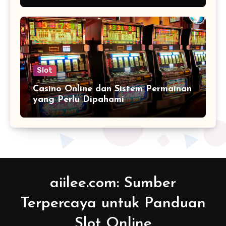
Slot
Casino Online dan Sistem Permainan
yang Perlu Dipahami
aiilee.com: Sumber
Terpercaya untuk Panduan
Slot Online