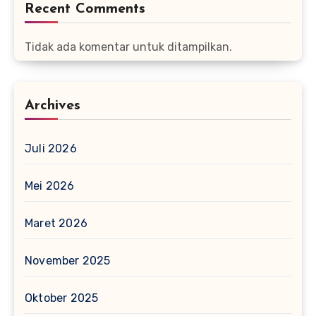
Recent Comments
Tidak ada komentar untuk ditampilkan.
Archives
Juli 2026
Mei 2026
Maret 2026
November 2025
Oktober 2025