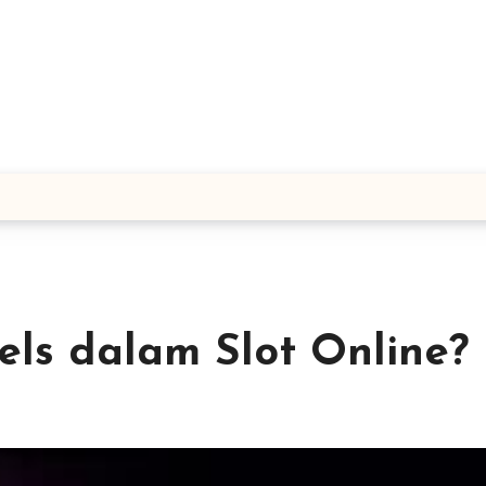
els dalam Slot Online?