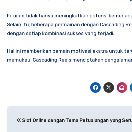
Fitur ini tidak hanya meningkatkan potensi kemenan
Selain itu, beberapa permainan dengan Cascading 
dengan setiap kombinasi sukses yang terjadi.
Hal ini memberikan pemain motivasi ekstra untuk ter
memukau, Cascading Reels menciptakan pengalaman b
Navigasi
Slot Online dengan Tema Petualangan yang Ser
pos