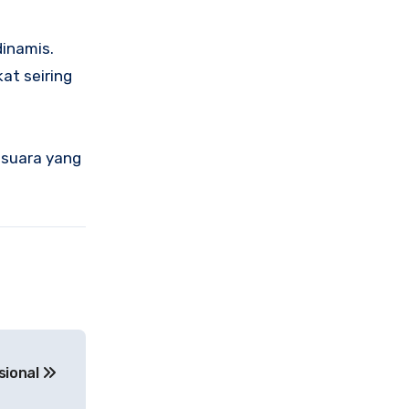
dinamis.
t seiring
 suara yang
sional