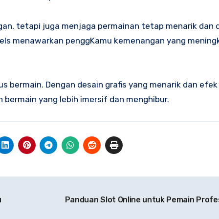
gan, tetapi juga menjaga permainan tetap menarik dan 
Reels menawarkan penggKamu kemenangan yang meningka
us bermain. Dengan desain grafis yang menarik dan efek
ermain yang lebih imersif dan menghibur.
u
Panduan Slot Online untuk Pemain Profe