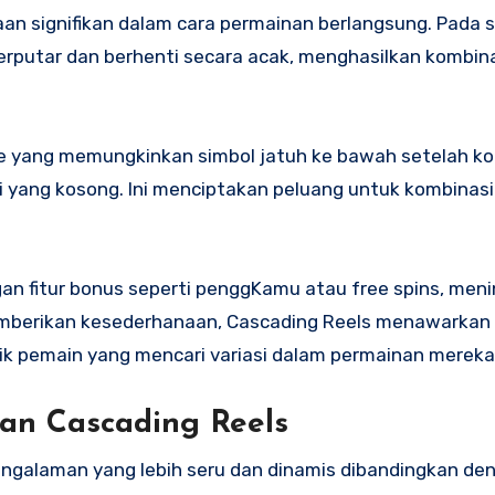
berputar dan berhenti secara acak, menghasilkan kombin
me yang memungkinkan simbol jatuh ke bawah setelah k
 yang kosong. Ini menciptakan peluang untuk kombinas
engan fitur bonus seperti penggKamu atau free spins, me
emberikan kesederhanaan, Cascading Reels menawarkan
rik pemain yang mencari variasi dalam permainan mereka
an Cascading Reels