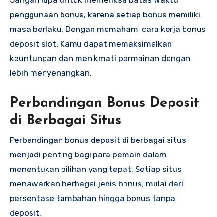
Jangan lupa untuk memeriksa batas waktu
penggunaan bonus, karena setiap bonus memiliki
masa berlaku. Dengan memahami cara kerja bonus
deposit slot, Kamu dapat memaksimalkan
keuntungan dan menikmati permainan dengan
lebih menyenangkan.
Perbandingan Bonus Deposit
di Berbagai Situs
Perbandingan bonus deposit di berbagai situs
menjadi penting bagi para pemain dalam
menentukan pilihan yang tepat. Setiap situs
menawarkan berbagai jenis bonus, mulai dari
persentase tambahan hingga bonus tanpa
deposit.