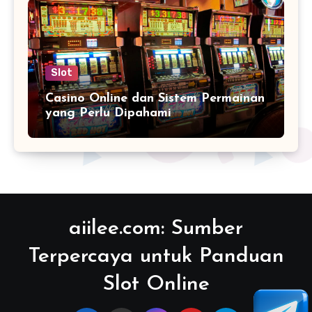
Slot
Casino Online dan Sistem Permainan
yang Perlu Dipahami
aiilee.com: Sumber
Terpercaya untuk Panduan
Slot Online