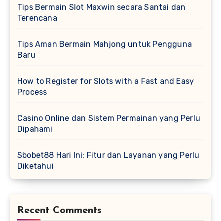
Tips Bermain Slot Maxwin secara Santai dan
Terencana
Tips Aman Bermain Mahjong untuk Pengguna
Baru
How to Register for Slots with a Fast and Easy
Process
Casino Online dan Sistem Permainan yang Perlu
Dipahami
Sbobet88 Hari Ini: Fitur dan Layanan yang Perlu
Diketahui
Recent Comments