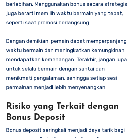
berlebihan. Menggunakan bonus secara strategis
juga berarti memilih waktu bermain yang tepat,
seperti saat promosi berlangsung.
Dengan demikian, pemain dapat memperpanjang
waktu bermain dan meningkatkan kemungkinan
mendapatkan kemenangan. Terakhir, jangan lupa
untuk selalu bermain dengan santai dan
menikmati pengalaman, sehingga setiap sesi
permainan menjadi lebih menyenangkan.
Risiko yang Terkait dengan
Bonus Deposit
Bonus deposit seringkali menjadi daya tarik bagi