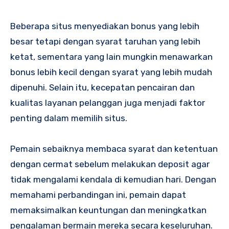
Beberapa situs menyediakan bonus yang lebih
besar tetapi dengan syarat taruhan yang lebih
ketat, sementara yang lain mungkin menawarkan
bonus lebih kecil dengan syarat yang lebih mudah
dipenuhi. Selain itu, kecepatan pencairan dan
kualitas layanan pelanggan juga menjadi faktor
penting dalam memilih situs.
Pemain sebaiknya membaca syarat dan ketentuan
dengan cermat sebelum melakukan deposit agar
tidak mengalami kendala di kemudian hari. Dengan
memahami perbandingan ini, pemain dapat
memaksimalkan keuntungan dan meningkatkan
pengalaman bermain mereka secara keseluruhan.