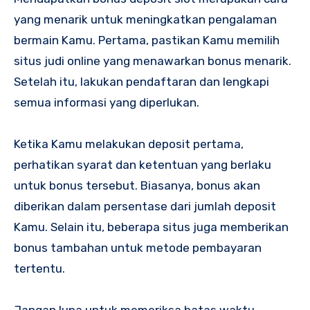
yang menarik untuk meningkatkan pengalaman
bermain Kamu. Pertama, pastikan Kamu memilih
situs judi online yang menawarkan bonus menarik.
Setelah itu, lakukan pendaftaran dan lengkapi
semua informasi yang diperlukan.
Ketika Kamu melakukan deposit pertama,
perhatikan syarat dan ketentuan yang berlaku
untuk bonus tersebut. Biasanya, bonus akan
diberikan dalam persentase dari jumlah deposit
Kamu. Selain itu, beberapa situs juga memberikan
bonus tambahan untuk metode pembayaran
tertentu.