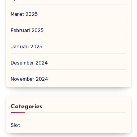
Maret 2025
Februari 2025
Januari 2025
Desember 2024
November 2024
Categories
Slot