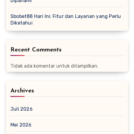
Dipahami
Sbobet88 Hari Ini: Fitur dan Layanan yang Perlu
Diketahui
Recent Comments
Tidak ada komentar untuk ditampilkan.
Archives
Juli 2026
Mei 2026