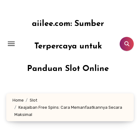
Lewati
ke
konten
aiilee.com: Sumber
Terpercaya untuk
Panduan Slot Online
Home
Slot
Keajaiban Free Spins: Cara Memanfaatkannya Secara
Maksimal