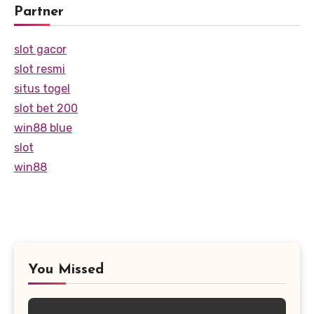
Partner
slot gacor
slot resmi
situs togel
slot bet 200
win88 blue
slot
win88
You Missed