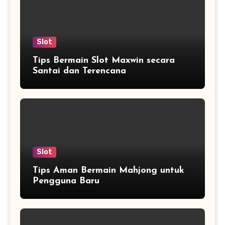
Slot
Tips Bermain Slot Maxwin secara
Santai dan Terencana
Slot
Tips Aman Bermain Mahjong untuk
Pengguna Baru