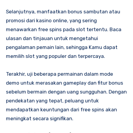
Selanjutnya, manfaatkan bonus sambutan atau
promosi dari kasino online, yang sering
menawarkan free spins pada slot tertentu. Baca
ulasan dan tinjauan untuk mengetahui
pengalaman pemain lain, sehingga Kamu dapat
memilih slot yang populer dan terpercaya.
Terakhir, uji beberapa permainan dalam mode
demo untuk merasakan gameplay dan fitur bonus
sebelum bermain dengan uang sungguhan. Dengan
pendekatan yang tepat, peluang untuk
mendapatkan keuntungan dari free spins akan
meningkat secara signifikan.