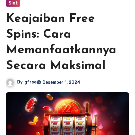
Slot
Keajaiban Free
Spins: Cara
Memanfaatkannya
Secara Maksimal
By
gfrse
Desember 1, 2024