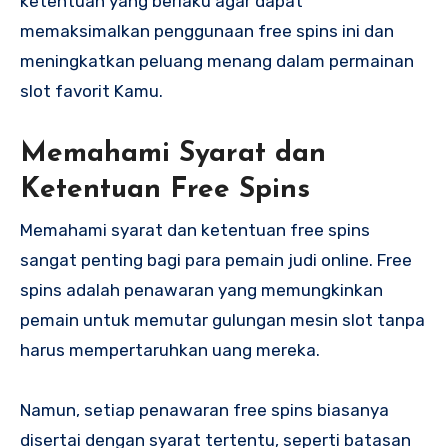
ketentuan yang berlaku agar dapat
memaksimalkan penggunaan free spins ini dan
meningkatkan peluang menang dalam permainan
slot favorit Kamu.
Memahami Syarat dan
Ketentuan Free Spins
Memahami syarat dan ketentuan free spins
sangat penting bagi para pemain judi online. Free
spins adalah penawaran yang memungkinkan
pemain untuk memutar gulungan mesin slot tanpa
harus mempertaruhkan uang mereka.
Namun, setiap penawaran free spins biasanya
disertai dengan syarat tertentu, seperti batasan