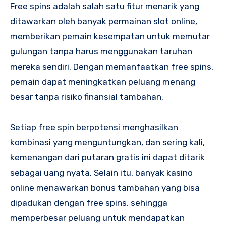
Free spins adalah salah satu fitur menarik yang
ditawarkan oleh banyak permainan slot online,
memberikan pemain kesempatan untuk memutar
gulungan tanpa harus menggunakan taruhan
mereka sendiri. Dengan memanfaatkan free spins,
pemain dapat meningkatkan peluang menang
besar tanpa risiko finansial tambahan.
Setiap free spin berpotensi menghasilkan
kombinasi yang menguntungkan, dan sering kali,
kemenangan dari putaran gratis ini dapat ditarik
sebagai uang nyata. Selain itu, banyak kasino
online menawarkan bonus tambahan yang bisa
dipadukan dengan free spins, sehingga
memperbesar peluang untuk mendapatkan