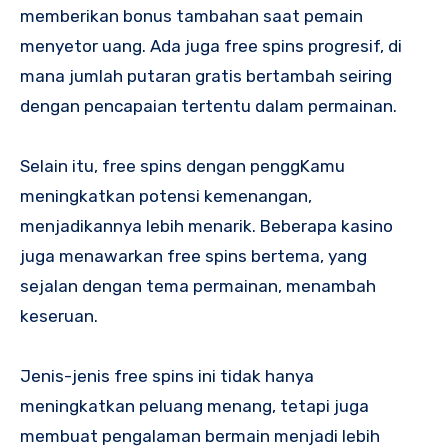
memberikan bonus tambahan saat pemain
menyetor uang. Ada juga free spins progresif, di
mana jumlah putaran gratis bertambah seiring
dengan pencapaian tertentu dalam permainan.
Selain itu, free spins dengan penggKamu
meningkatkan potensi kemenangan,
menjadikannya lebih menarik. Beberapa kasino
juga menawarkan free spins bertema, yang
sejalan dengan tema permainan, menambah
keseruan.
Jenis-jenis free spins ini tidak hanya
meningkatkan peluang menang, tetapi juga
membuat pengalaman bermain menjadi lebih