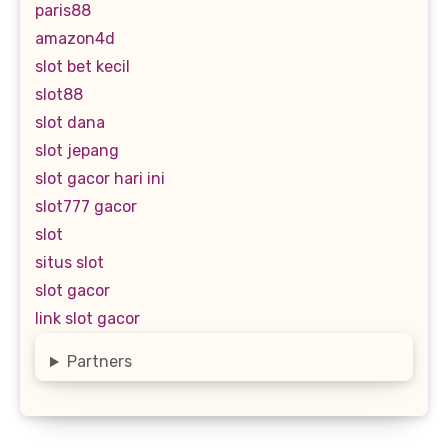
paris88
amazon4d
slot bet kecil
slot88
slot dana
slot jepang
slot gacor hari ini
slot777 gacor
slot
situs slot
slot gacor
link slot gacor
Partners