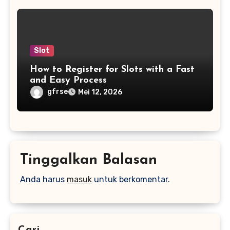
Slot
How to Register for Slots with a Fast
and Easy Process
gfrse
Mei 12, 2026
Tinggalkan Balasan
Anda harus
masuk
untuk berkomentar.