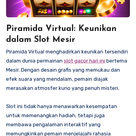
Piramida Virtual: Keunikan
dalam Slot Mesir
Piramida Virtual menghadirkan keunikan tersendiri
dalam dunia permainan
slot gacor hari ini
bertema
Mesir. Dengan desain grafis yang memukau dan
efek suara yang mendalam, pemain diajak
merasakan atmosfer kuno yang penuh misteri.
Slot ini tidak hanya menawarkan kesempatan
untuk memenangkan hadiah, tetapi juga
membawa pengalaman interaktif yang
memungkinkan pemain menjelajahi rahasia