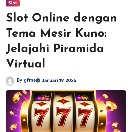
Slot
Slot Online dengan
Tema Mesir Kuno:
Jelajahi Piramida
Virtual
By
gfrse
Januari 19, 2025