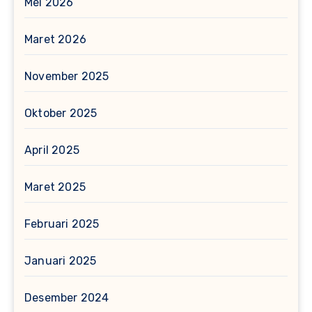
Mei 2026
Maret 2026
November 2025
Oktober 2025
April 2025
Maret 2025
Februari 2025
Januari 2025
Desember 2024