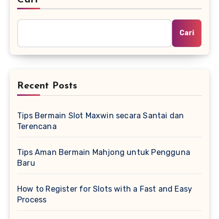
Cari
Cari
Recent Posts
Tips Bermain Slot Maxwin secara Santai dan
Terencana
Tips Aman Bermain Mahjong untuk Pengguna
Baru
How to Register for Slots with a Fast and Easy
Process