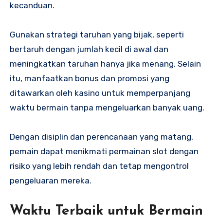
kecanduan.
Gunakan strategi taruhan yang bijak, seperti
bertaruh dengan jumlah kecil di awal dan
meningkatkan taruhan hanya jika menang. Selain
itu, manfaatkan bonus dan promosi yang
ditawarkan oleh kasino untuk memperpanjang
waktu bermain tanpa mengeluarkan banyak uang.
Dengan disiplin dan perencanaan yang matang,
pemain dapat menikmati permainan slot dengan
risiko yang lebih rendah dan tetap mengontrol
pengeluaran mereka.
Waktu Terbaik untuk Bermain