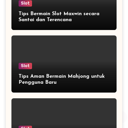
Slot
Tips Bermain Slot Maxwin secara
Santai dan Terencana
Slot
Tips Aman Bermain Mahjong untuk
Pengguna Baru