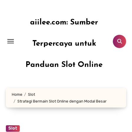
Lewati
ke
konten
aiilee.com: Sumber
Terpercaya untuk
Panduan Slot Online
Home
Slot
Strategi Bermain Slot Online dengan Modal Besar
Slot