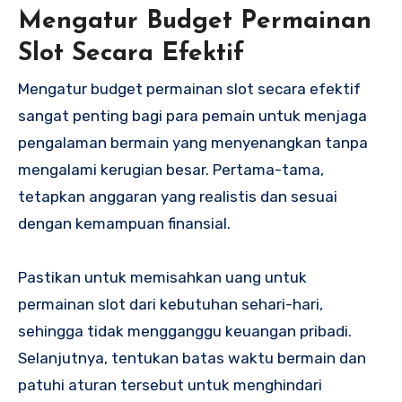
Mengatur Budget Permainan
Slot Secara Efektif
Mengatur budget permainan slot secara efektif
sangat penting bagi para pemain untuk menjaga
pengalaman bermain yang menyenangkan tanpa
mengalami kerugian besar. Pertama-tama,
tetapkan anggaran yang realistis dan sesuai
dengan kemampuan finansial.
Pastikan untuk memisahkan uang untuk
permainan slot dari kebutuhan sehari-hari,
sehingga tidak mengganggu keuangan pribadi.
Selanjutnya, tentukan batas waktu bermain dan
patuhi aturan tersebut untuk menghindari