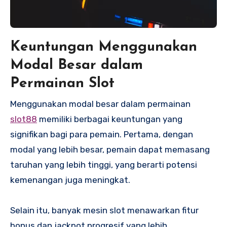
Keuntungan Menggunakan
Modal Besar dalam
Permainan Slot
Menggunakan modal besar dalam permainan
slot88
memiliki berbagai keuntungan yang
signifikan bagi para pemain. Pertama, dengan
modal yang lebih besar, pemain dapat memasang
taruhan yang lebih tinggi, yang berarti potensi
kemenangan juga meningkat.
Selain itu, banyak mesin slot menawarkan fitur
bonus dan jackpot progresif yang lebih