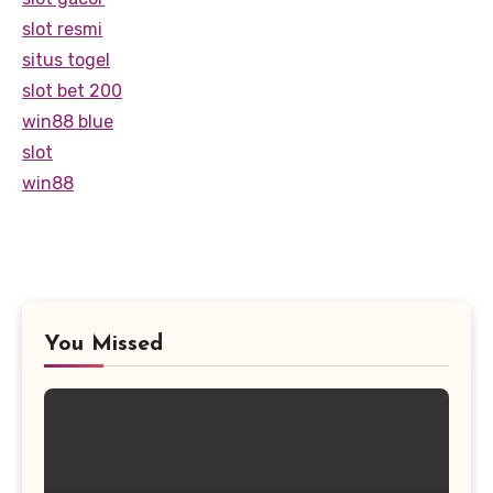
slot resmi
situs togel
slot bet 200
win88 blue
slot
win88
You Missed