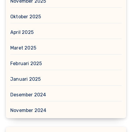
November 2025
Oktober 2025
April 2025
Maret 2025
Februari 2025
Januari 2025
Desember 2024
November 2024