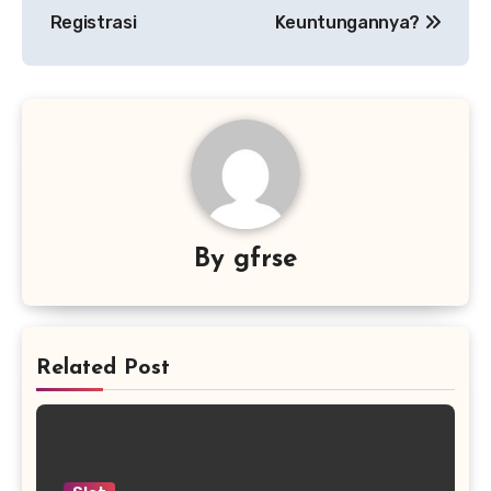
Registrasi
Keuntungannya?
By
gfrse
Related Post