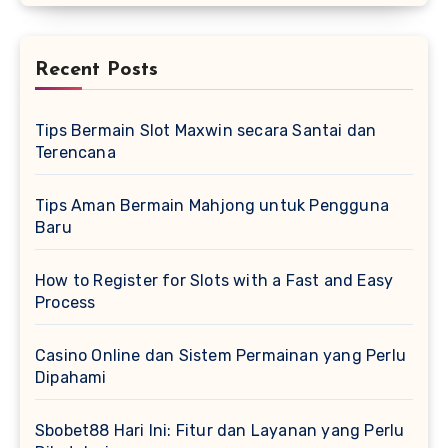
Recent Posts
Tips Bermain Slot Maxwin secara Santai dan
Terencana
Tips Aman Bermain Mahjong untuk Pengguna
Baru
How to Register for Slots with a Fast and Easy
Process
Casino Online dan Sistem Permainan yang Perlu
Dipahami
Sbobet88 Hari Ini: Fitur dan Layanan yang Perlu