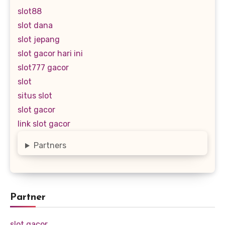
slot88
slot dana
slot jepang
slot gacor hari ini
slot777 gacor
slot
situs slot
slot gacor
link slot gacor
Partners
Partner
slot gacor